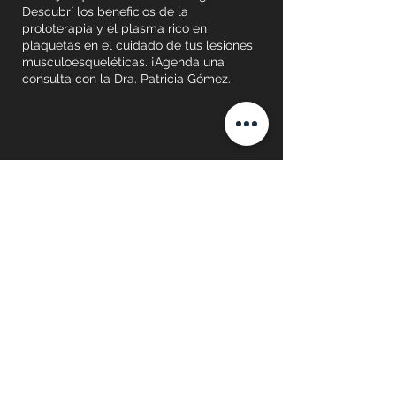
Descubrí los beneficios de la
proloterapia y el plasma rico en
plaquetas en el cuidado de tus lesiones
musculoesqueléticas. ¡Agenda una
consulta con la Dra. Patricia Gómez.
ENTRENAMIENTO FUNCIONAL
|
CICLISMO INDOOR
|
GIMNASIO
|
YOGA
Centro de rehabilitación y entrenamiento
deportivo Kinesport Cañuelas.
Actividades Gimnasio Cañuelas
.
Entrenamiento
Funcional
.
Ciclismo Indoor
,
Spinning en Cañuelas
.