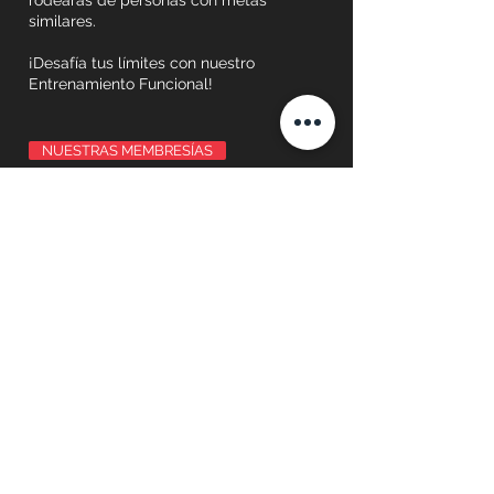
rodearás de personas con metas
similares.
¡Desafía tus límites con nuestro
Entrenamiento Funcional!
NUESTRAS MEMBRESÍAS
ENTRENAMIENTO FUNCIONAL
|
CICLISMO INDOOR
|
GIMNASIO
|
YOGA
Centro de rehabilitación y entrenamiento
deportivo Kinesport Cañuelas.
Actividades Gimnasio Cañuelas
.
Entrenamiento
Funcional
.
Ciclismo Indoor
,
Spinning en Cañuelas
.
Circuito de musculación
.
Gimnasio
.
Yoga
.
Consultorios Cañuelas.
Estudio biomecánico de la
pisada.
Osteopatía.