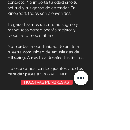
contacto. No importa tu edad sino tu
actitud y tus ganas de aprender. En
KineSport, todos son bienvenidos.
Te garantizamos un entorno seguro y
respetuoso donde podrás mejorar y
crecer a tu propio ritmo.
No pierdas la oportunidad de unirte a
nuestra comunidad de entusiastas del
Fitboxing. Atrevete a desafiar tus límites.
¡Te esperamos con los guantes puestos
para dar pelea a tus 9 ROUNDS!
NUESTRAS MEMBRESÍAS